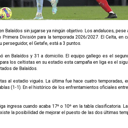
n Balaídos sin jugarse ya ningún objetivo. Los andaluces, pese a 
 en Primera División para la temporada 2026/2027. El Celta, en 
 perseguidor, el Getafe, está a 3 puntos.
ó en Balaídos y 31 a domicilio. El equipo gallego es el segun
a los celtistas en su estadio esta campaña en liga es el siguien
otados de Balaídos.
 al estadio vigués. La última fue hace cuatro temporadas, en l
las (1-1). En el histórico de los enfrentamientos oficiales entre
a ingresa cuando acaba 17º o 10º en la tabla clasificatoria. La
iste la posibilidad de mejorar el puesto de las dos últimas te