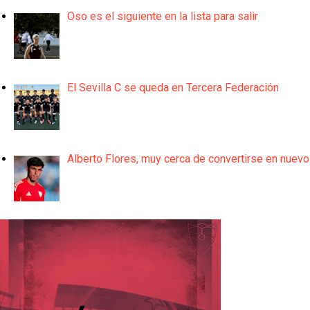
Oso es el siguiente en la lista para salir
El Sevilla C se queda en Tercera Federación
Alberto Flores, muy cerca de convertirse en nuevo