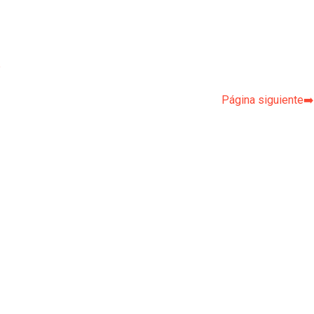
p
Página siguiente➡️