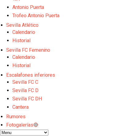
Vargas y Sow se incorporan al grupo en la sesión d
Antonio Puerta
Odysseas Vlachodimos: “El objetivo es mejorar la 
Trofeo Antonio Puerta
El Sevilla FC empieza a inscribir a los nuevos fichaj
Opinión | "Carta abierta a Alberto Flores" por Rafa G
Sevilla Atlético
El Sevilla oficializa el traspaso de Sow
Calendario
Historial
Sevilla FC Femenino
Calendario
Historial
Escalafones inferiores
Sevilla FC C
Sevilla FC D
Sevilla FC DH
Cantera
Rumores
Fotogalerías🔴