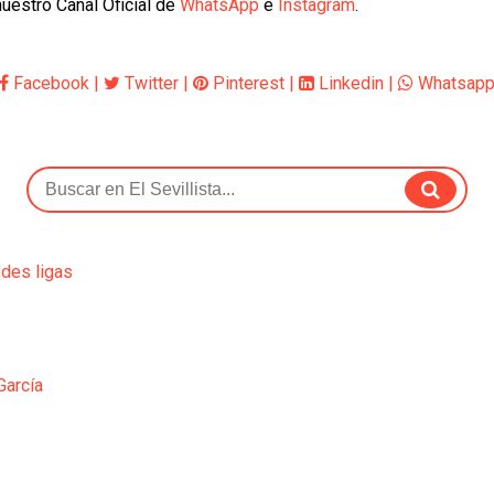
uestro Canal Oficial de
WhatsApp
e
Instagram
.
Facebook
|
Twitter
|
Pinterest
|
Linkedin
|
Whatsap
ndes ligas
García