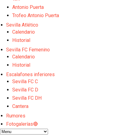
El dato que destaca a Agoumé entre las cinco gran
Antonio Puerta
Juanlu de vuelta a Sevilla para cerrar su fichaje a l
El Granada negocia con el Sevilla FC por Alberto Fl
Trofeo Antonio Puerta
El Sevilla continúa con despidos y rechaza una ofer
Sevilla Atlético
El Sevilla mueve ficha por Robbie Ure: la opción 'A'
Calendario
Historial
Sevilla FC Femenino
Calendario
Historial
Escalafones inferiores
Sevilla FC C
Sevilla FC D
Sevilla FC DH
Cantera
Rumores
Fotogalerías🔴