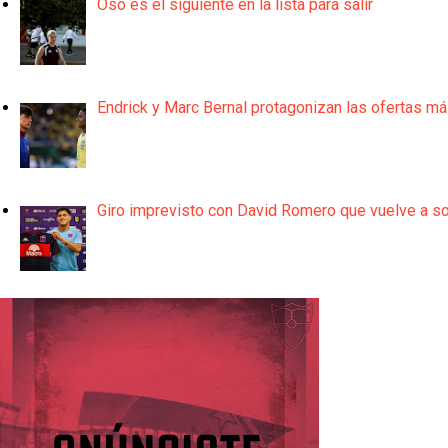
Oso es el siguiente en la lista para salir
Endrick y Marc Bernal protagonizan las ofertas m
Giro imprevisto con David Romero que vuelve a son