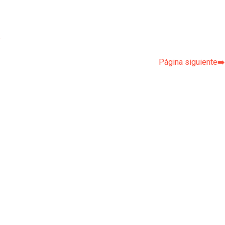
p
Página siguiente➡️