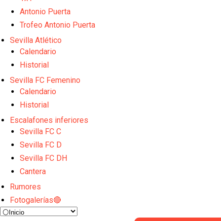
Vargas y Sow se incorporan al grupo en la sesión d
Antonio Puerta
Odysseas Vlachodimos: “El objetivo es mejorar la 
Trofeo Antonio Puerta
El Sevilla FC empieza a inscribir a los nuevos fichaj
Opinión | "Carta abierta a Alberto Flores" por Rafa G
Sevilla Atlético
El Sevilla oficializa el traspaso de Sow
Calendario
Historial
Sevilla FC Femenino
Calendario
Historial
Escalafones inferiores
Sevilla FC C
Sevilla FC D
Sevilla FC DH
Cantera
Rumores
Fotogalerías🔴