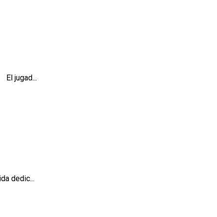
l jugad...
da dedic...