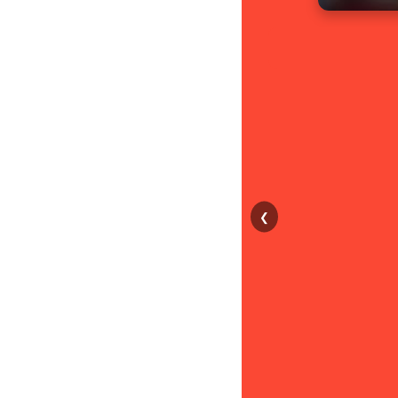
so de Sow
❮