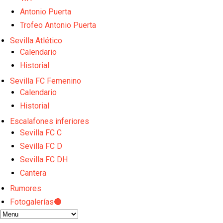
Luis García Plaza: No sufrir ya es un paso adelante
Antonio Puerta
El Sevilla FC plantea ampliar hasta cinco fichajes m
Trofeo Antonio Puerta
Djibril Sow pone rumbo a Italia para firmar su nuev
Kochorashvili, seria opción para reforzar el centro 
Sevilla Atlético
Crónica Pretemporada I Bayer Leverkusen 2-1 Sevil
Calendario
Historial
Sevilla FC Femenino
Calendario
Historial
Escalafones inferiores
Sevilla FC C
Sevilla FC D
Sevilla FC DH
Cantera
Rumores
Fotogalerías🔴