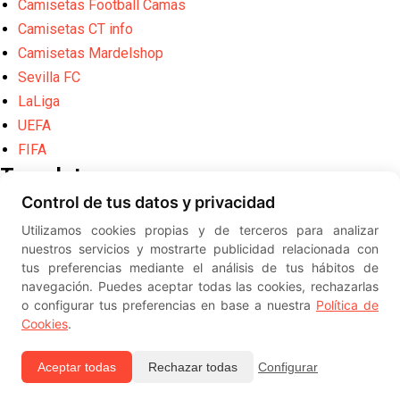
Camisetas Football Camas
Camisetas CT info
Camisetas Mardelshop
Sevilla FC
LaLiga
UEFA
FIFA
Translate
Control de tus datos y privacidad
Powered by
Translate
Utilizamos cookies propias y de terceros para analizar
Diseño web creado por
Erick
nuestros servicios y mostrarte publicidad relacionada con
©
ElSevillista.es - Información sobr
tus preferencias mediante el análisis de tus hábitos de
el Sevilla FC, Sevilla Atlético, Sevilla Femenino y su Cantera
navegación. Puedes aceptar todas las cookies, rechazarlas
-- --
2026
o configurar tus preferencias en base a nuestra
Política de
Cookies
.
Aceptar todas
Rechazar todas
Configurar