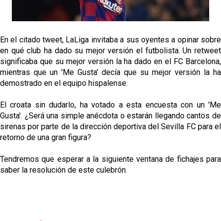
El Sevilla continúa con despidos y rechaza una
oferta de 420 millones por el club
El Sevilla mueve ficha por Robbie Ure: la opción 'A'
En el citado tweet, LaLiga invitaba a sus oyentes a opinar sobre
para el ataque nervionense
en qué club ha dado su mejor versión el futbolista. Un retweet
significaba que su mejor versión la ha dado en el FC Barcelona,
Los contratiempos para García Plaza por la mala
mientras que un 'Me Gusta' decía que su mejor versión la ha
gestión de un inválido Consejo
demostrado en el equipo hispalense.
El Sevilla C se queda en Tercera Federación
El croata sin dudarlo, ha votado a esta encuesta con un 'Me
Gusta'. ¿Será una simple anécdota o estarán llegando cantos de
sirenas por parte de la dirección deportiva del Sevilla FC para el
retorno de una gran figura?
Tendremos que esperar a la siguiente ventana de fichajes para
saber la resolución de este culebrón.