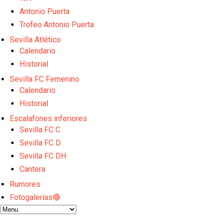
Los contratiempos para García Plaza por la mala ge
El Sevilla C se queda en Tercera Federación
Antonio Puerta
Análisis | El Sevilla FC cierra una pretemporada de 
Trofeo Antonio Puerta
Joan Jordán cerca de salir del Sevilla FC
Sevilla Atlético
Apuesta por la juventud y las ideas claras: el once q
Calendario
Historial
Sevilla FC Femenino
Calendario
Historial
Escalafones inferiores
Sevilla FC C
Sevilla FC D
Sevilla FC DH
Cantera
Rumores
Fotogalerías🔴