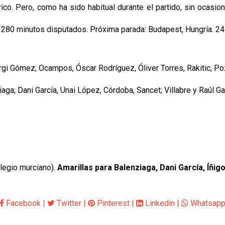
férico. Pero, como ha sido habitual durante el partido, sin ocas
con 280 minutos disputados. Próxima parada: Budapest, Hungría. 
ergi Gómez; Ocampos, Óscar Rodríguez, Óliver Torres, Rakitic, Po
aga; Dani García, Unai López, Córdoba, Sancet; Villabre y Raúl Ga
legio murciano).
Amarillas para Balenziaga, Dani García, Íñig
Facebook
|
Twitter
|
Pinterest
|
Linkedin
|
Whatsap