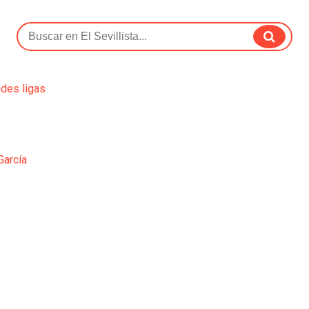
ndes ligas
García