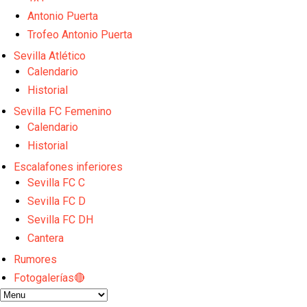
Djibril Sow pone rumbo a Italia para firmar su nuev
Kochorashvili, seria opción para reforzar el centro 
Antonio Puerta
Sow muy cerca de cerrar su traspaso al Genoa
Trofeo Antonio Puerta
Oso es el siguiente en la lista para salir
Sevilla Atlético
Banquillos confirmados: así queda la cantera del S
Calendario
Historial
Sevilla FC Femenino
Calendario
Historial
Escalafones inferiores
Sevilla FC C
Sevilla FC D
Sevilla FC DH
Cantera
Rumores
Fotogalerías🔴