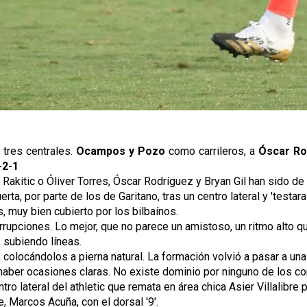
tres centrales.
Ocampos y Pozo
como carrileros, a
Óscar Ro
-2-1
n Rakitic o Óliver Torres, Óscar Rodríguez y Bryan Gil han sido 
erta, por parte de los de Garitano, tras un centro lateral y 'tes
, muy bien cubierto por los bilbaínos.
rrupciones. Lo mejor, que no parece un amistoso, un ritmo alto qu
, subiendo líneas.
, colocándolos a pierna natural. La formación volvió a pasar a un
aber ocasiones claras. No existe dominio por ninguno de los co
tro lateral del athletic que remata en área chica Asier Villalibre
, Marcos Acuña, con el dorsal '9'.