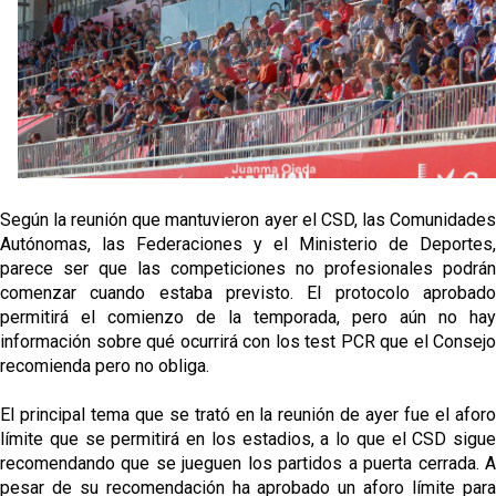
El Sevilla Juvenil A última detalles en Canarias para
su debut en la Cantalejo Province Cup
La cita ante el Espanyol a domicilio ya tiene horario
El dato que destaca a Agoumé entre las cinco
grandes ligas
Juanlu de vuelta a Sevilla para cerrar su fichaje a la
Según la reunión que mantuvieron ayer el CSD, las Comunidades
Premier
Autónomas, las Federaciones y el Ministerio de Deportes,
parece ser que las competiciones no profesionales podrán
comenzar cuando estaba previsto. El protocolo aprobado
permitirá el comienzo de la temporada, pero aún no hay
información sobre qué ocurrirá con los test PCR que el Consejo
recomienda pero no obliga.
El principal tema que se trató en la reunión de ayer fue el aforo
límite que se permitirá en los estadios, a lo que el CSD sigue
recomendando que se jueguen los partidos a puerta cerrada. A
pesar de su recomendación ha aprobado un aforo límite para