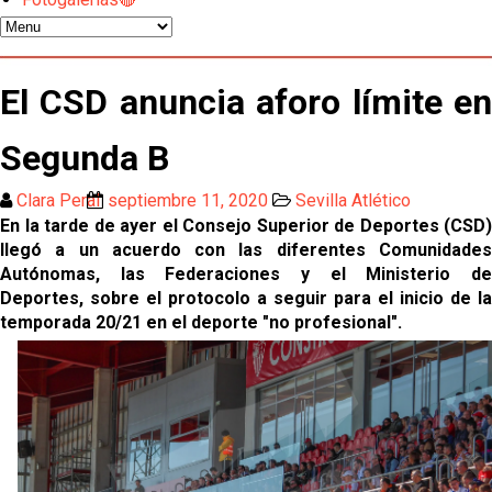
Emery quiere pescar en el Atleti , el Villareal ya
tiene nuevo portero y el Getafe mueve ficha... Las
últimas novedades del mercado de La Liga
Vargas y Sow se incorporan al grupo en la sesión
El CSD anuncia aforo límite en
del martes
Segunda B
Odysseas Vlachodimos: “El objetivo es mejorar la
temporada pasada”
Clara Peral
septiembre 11, 2020
Sevilla Atlético
El Sevilla FC empieza a inscribir a los nuevos
En la tarde de ayer el Consejo Superior de Deportes (CSD)
fichajes
llegó a un acuerdo
con las diferentes Comunidade
Autónomas, las Federaciones y el Ministerio de
Opinión | "Carta abierta a Alberto Flores" por Rafa
Deportes,
sobre el protocolo a seguir para el inicio de la
García
temporada 20/21 en el deporte "no profesional".
Análisis I Quién es y cómo juega Fran González
Endrick y Marc Bernal protagonizan las ofertas más
destacadas del día