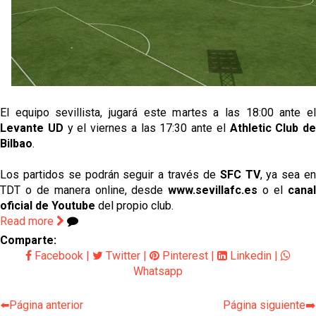
Kochorashvili, seria opción para reforzar el centro
del campo sevillista
Sow muy cerca de cerrar su traspaso al Genoa
Oso es el siguiente en la lista para salir
El equipo sevillista, jugará este martes a las 18:00 ante el
Levante UD
y el viernes a las 17:30 ante el
Athletic Club de
Banquillos confirmados: así queda la cantera del
Bilbao
.
Sevilla Femenino para la 2026/27
Los partidos se podrán seguir a través de
SFC TV
, ya sea e
TDT o de manera online, desde
www.sevillafc.es
o el
cana
oficial de Youtube
del propio club.
Read more
Comparte:
Facebook
|
Twitter
|
Pinterest
|
Linkedin
|
Whatsapp
⬅️Página anterior
Página siguiente➡️