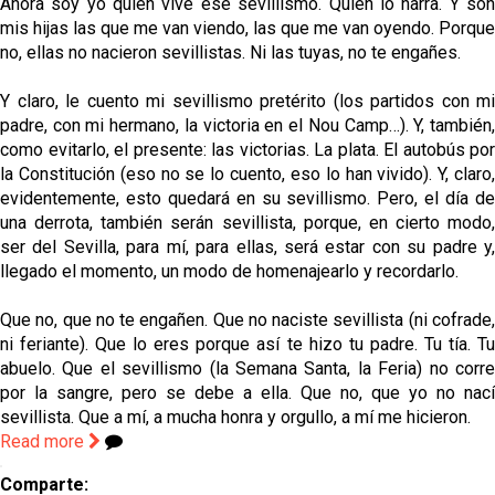
Ahora soy yo quien vive ese sevillismo. Quien lo narra. Y son
mis hijas las que me van viendo, las que me van oyendo. Porque
no, ellas no nacieron sevillistas. Ni las tuyas, no te engañes.
Y claro, le cuento mi sevillismo pretérito (los partidos con mi
padre, con mi hermano, la victoria en el Nou Camp…). Y, también,
como evitarlo, el presente: las victorias. La plata. El autobús por
la Constitución (eso no se lo cuento, eso lo han vivido). Y, claro,
evidentemente, esto quedará en su sevillismo. Pero, el día de
una derrota, también serán sevillista, porque, en cierto modo,
ser del Sevilla, para mí, para ellas, será estar con su padre y,
llegado el momento, un modo de homenajearlo y recordarlo.
Que no, que no te engañen. Que no naciste sevillista (ni cofrade,
ni feriante). Que lo eres porque así te hizo tu padre. Tu tía. Tu
abuelo. Que el sevillismo (la Semana Santa, la Feria) no corre
por la sangre, pero se debe a ella. Que no, que yo no nací
sevillista. Que a mí, a mucha honra y orgullo, a mí me hicieron.
Read more
Comparte: