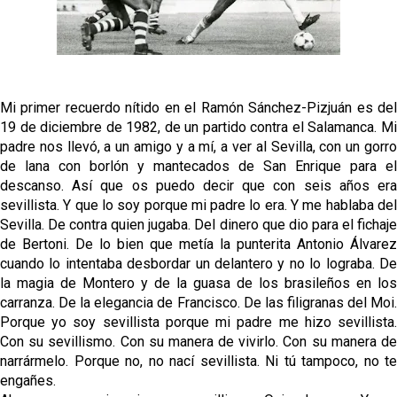
El dato que destaca a Agoumé entre las cinco
grandes ligas
Juanlu de vuelta a Sevilla para cerrar su fichaje a la
Premier
Mi primer recuerdo nítido en el Ramón Sánchez-Pizjuán es del
El Granada negocia con el Sevilla FC por Alberto
19 de diciembre de 1982, de un partido contra el Salamanca. Mi
Flores
padre nos llevó, a un amigo y a mí, a ver al Sevilla, con un gorro
de lana con borlón y mantecados de San Enrique para el
El Sevilla continúa con despidos y rechaza una
descanso. Así que os puedo decir que con seis años era
oferta de 420 millones por el club
sevillista. Y que lo soy porque mi padre lo era. Y me hablaba del
Sevilla. De contra quien jugaba. Del dinero que dio para el fichaje
de Bertoni. De lo bien que metía la punterita Antonio Álvarez
cuando lo intentaba desbordar un delantero y no lo lograba. De
la magia de Montero y de la guasa de los brasileños en los
carranza. De la elegancia de Francisco. De las filigranas del Moi.
Porque yo soy sevillista porque mi padre me hizo sevillista.
Con su sevillismo. Con su manera de vivirlo. Con su manera de
narrármelo. Porque no, no nací sevillista. Ni tú tampoco, no te
engañes.