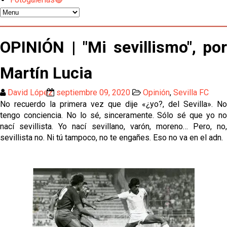
Odysseas Vlachodimos: “El objetivo es mejorar la
temporada pasada”
El Sevilla FC empieza a inscribir a los nuevos
OPINIÓN | "Mi sevillismo", por
fichajes
Martín Lucia
Opinión | "Carta abierta a Alberto Flores" por Rafa
García
David López
septiembre 09, 2020
Opinión
,
Sevilla FC
Análisis I Quién es y cómo juega Fran González
No recuerdo la primera vez que dije «¿yo?, del Sevilla». No
tengo conciencia. No lo sé, sinceramente. Sólo sé que yo no
nací sevillista. Yo nací sevillano, varón, moreno… Pero, no,
Endrick y Marc Bernal protagonizan las ofertas más
sevillista no. Ni tú tampoco, no te engañes. Eso no va en el adn.
destacadas del día
El Sevilla Juvenil A última detalles en Canarias para
su debut en la Cantalejo Province Cup
La cita ante el Espanyol a domicilio ya tiene horario