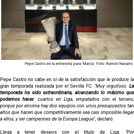
Alberto Flores, muy cerca de convertirse en nuevo
jugador del Granada CF
El Granada negocia con el Sevilla FC por Alberto
Flores
El Sevilla continúa con despidos y rechaza una
oferta de 420 millones por el club
El Sevilla mueve ficha por Robbie Ure: la opción 'A'
Pepe Castro en la entrevista para 'Marca'. Foto: Ramón Navarro
para el ataque nervionense
Crónica Pretemporada | Real Madrid 2-4 Sevilla FC
Pepe Castro no cabe en sí de la satisfacción que le produce la
Femenino
gran temporada realizada por el Sevilla FC:
"Muy orgulloso.
L
temporada ha sido extraordinaria,
alcanzando lo máximo qu
podemos hacer
: cuartos en Liga, empatados con el tercero,
porque por encima hay dos equipos con unos presupuestos tan
altos que hacen que competitivamente sea casi imposible llegar
a ellos; y ser campeones de la Europa League"
, declaró.
Llega a tener deseos con el título de Liga:
"
Por