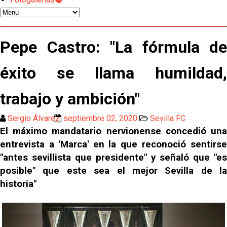
El Sevilla FC pregunta al Atlético de Madrid por la
situación de Iker Luque
Nico Guillén:"Es importante que el equipo sea una
Pepe Castro: "La fórmula de
familia y se refleje en el campo"
éxito se llama humildad,
El Sevilla oficializa el traspaso de Sow
trabajo y ambición"
Miguel Sierra: La temporada pasada se vio
reflejado que podemos tirar para delante y
Sergio Álvarez
septiembre 02, 2020
Sevilla FC
trabajamos con ilusión
El máximo mandatario nervionense
concedió un
Diomande ya es madridista mientras Rodri agita el
entrevista a 'Marca' en la que reconoció sentirse
mercado
"antes sevillista que presidente" y señaló que "es
OFICIAL | Juanlu se marcha al Bournemouth
posible" que este sea el mejor Sevilla de la
historia"
Los posibles herederos del número 16 tras la
marcha de Juanlu