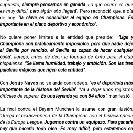
supuesto,
siempre pensamos en ganarla
. Lo que ocurre es qu
es muy difícil, pero algún año llegará".
Pero reconoció que, a dí
de hoy:
"la clave es consolidar al equipo en Champions. E
importante en el
plano deportivo y económico
".
No quiere poner límites a la entidad que preside:
"
Liga 
Champions son prácticamente imposibles
,
pero que nadie dej
al Sevilla por vencido, el Sevilla es capaz de hacer cualquier
cosa"
, agregó, antes de decir la fórmula de éxito para el club
hispalense:
"Se llama humildad, trabajo y ambición.
Son las tre
palabras mágicas
que rigen esta entidad".
Con
Jesús Navas
no se anda con rodeos: "
es
el deportista má
importante
de la historia del Sevilla"
.
"Va a dejar unos registro
difíciles de superar.
Es una leyenda ya, con 34 años
",
manifestó.
La final contra el Bayern München la asume con gran ilusión:
"J
uega el hexacampeón de la Champions con el hexacampeón
de la Europa League.
Jugamos contra un equipazo. Para ganarl
hay que hacerlo todo bien. Es muy difícil, pero estaremos en