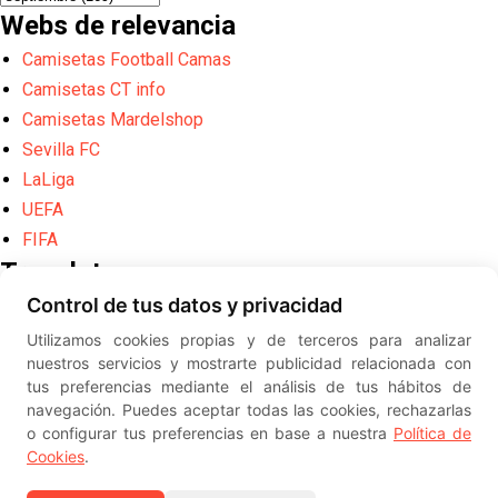
Webs de relevancia
Camisetas Football Camas
Camisetas CT info
Camisetas Mardelshop
Sevilla FC
LaLiga
UEFA
FIFA
Translate
Control de tus datos y privacidad
Powered by
Translate
Utilizamos cookies propias y de terceros para analizar
Diseño web creado por
Erick
nuestros servicios y mostrarte publicidad relacionada con
©
ElSevillista.es - Información sobr
tus preferencias mediante el análisis de tus hábitos de
el Sevilla FC, Sevilla Atlético, Sevilla Femenino y su Cantera
navegación. Puedes aceptar todas las cookies, rechazarlas
-- --
2026
o configurar tus preferencias en base a nuestra
Política de
Cookies
.