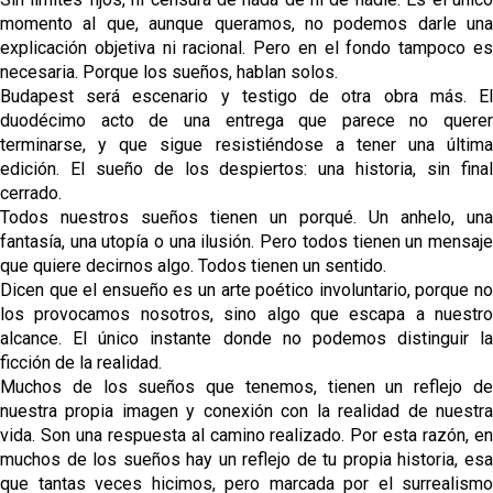
Nico Guillén:"Es importante que el equipo sea una
momento al que, aunque queramos, no podemos darle una
familia y se refleje en el campo"
explicación objetiva ni racional. Pero en el fondo tampoco es
necesaria. Porque los sueños, hablan solos.
El Sevilla oficializa el traspaso de Sow
Budapest será escenario y testigo de otra obra más. El
duodécimo acto de una entrega que parece no querer
terminarse, y que sigue resistiéndose a tener una última
Miguel Sierra: La temporada pasada se vio
edición. El sueño de los despiertos: una historia, sin final
reflejado que podemos tirar para delante y
trabajamos con ilusión
cerrado.
Diomande ya es madridista mientras Rodri agita el
Todos nuestros sueños tienen un porqué. Un anhelo, una
mercado
fantasía, una utopía o una ilusión. Pero todos tienen un mensaje
que quiere decirnos algo. Todos tienen un sentido.
El Levante UD no descarta vender a Carlos Álvarez
Dicen que el ensueño es un arte poético involuntario, porque no
los provocamos nosotros, sino algo que escapa a nuestro
alcance. El único instante donde no podemos distinguir la
ficción de la realidad.
Muchos de los sueños que tenemos, tienen un reflejo de
nuestra propia imagen y conexión con la realidad de nuestra
vida. Son una respuesta al camino realizado. Por esta razón, en
muchos de los sueños hay un reflejo de tu propia historia, esa
que tantas veces hicimos, pero marcada por el surrealismo