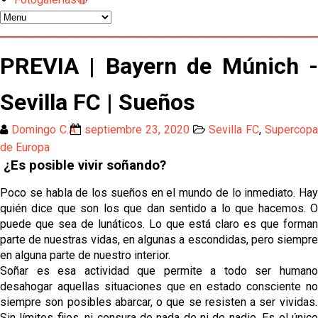
El Tribunal Superior de Justicia concede la
cautelar a Isi Palazón
Banquillos confirmados: así queda la cantera del
PREVIA | Bayern de Múnich -
Sevilla Femenino para la 2026/27
Sevilla FC | Sueños
Celta y Rayo agitan el mercado de La Liga
Domingo C.A.
septiembre 23, 2020
Sevilla FC
,
Supercopa
Previa | El Sevilla FC cierra la pretemporada con el
de Europa
exigente choque ante el Bayer Leverkusen
¿Es posible vivir soñando?
El Sevilla pone sus ojos en Ellyes Skhiri
Poco se habla de los sueños en el mundo de lo inmediato. Hay
quién dice que son los que dan sentido a lo que hacemos. O
puede que sea de lunáticos. Lo que está claro es que forman
Patrick Mercado no jugará en el Sevilla FC
parte de nuestras vidas, en algunas a escondidas, pero siempre
en alguna parte de nuestro interior.
Soñar es esa actividad que permite a todo ser humano
El Sevilla FC pregunta al Atlético de Madrid por la
desahogar aquellas situaciones que en estado consciente no
situación de Iker Luque
siempre son posibles abarcar, o que se resisten a ser vividas.
Sin límites fijos, ni censura de nada de ni de nadie. Es el único