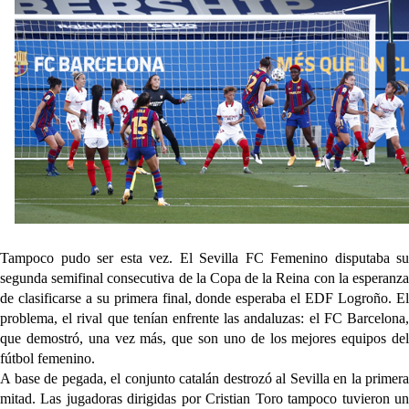
El Sevilla FC empieza a inscribir a los nuevos
fichajes
Opinión | "Carta abierta a Alberto Flores" por Rafa
García
Análisis I Quién es y cómo juega Fran González
Endrick y Marc Bernal protagonizan las ofertas más
destacadas del día
Tampoco pudo ser esta vez. El Sevilla FC Femenino disputaba su
segunda semifinal consecutiva de la Copa de la Reina con la esperanza
de clasificarse a su primera final, donde esperaba el EDF Logroño. El
problema, el rival que tenían enfrente las andaluzas: el FC Barcelona,
que demostró, una vez más, que son uno de los mejores equipos del
fútbol femenino.
A base de pegada, el conjunto catalán destrozó al Sevilla en la primera
mitad. Las jugadoras dirigidas por Cristian Toro tampoco tuvieron un