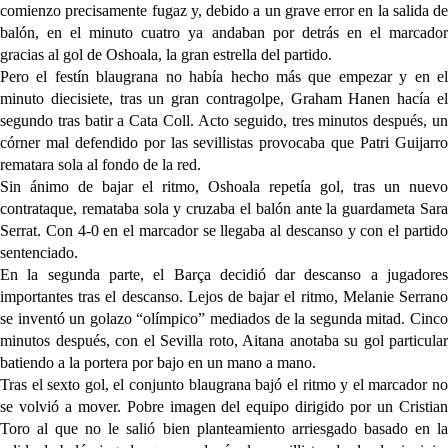
comienzo precisamente fugaz y, debido a un grave error en la salida de
balón, en el minuto cuatro ya andaban por detrás en el marcador
gracias al gol de Oshoala, la gran estrella del partido.
Pero el festín blaugrana no había hecho más que empezar y en el
minuto diecisiete, tras un gran contragolpe, Graham Hanen hacía el
segundo tras batir a Cata Coll. Acto seguido, tres minutos después, un
córner mal defendido por las sevillistas provocaba que Patri Guijarro
rematara sola al fondo de la red.
Sin ánimo de bajar el ritmo, Oshoala repetía gol, tras un nuevo
contrataque, remataba sola y cruzaba el balón ante la guardameta Sara
Serrat. Con 4-0 en el marcador se llegaba al descanso y con el partido
sentenciado.
En la segunda parte, el Barça decidió dar descanso a jugadores
importantes tras el descanso. Lejos de bajar el ritmo, Melanie Serrano
se inventó un golazo “olímpico” mediados de la segunda mitad. Cinco
minutos después, con el Sevilla roto, Aitana anotaba su gol particular
batiendo a la portera por bajo en un mano a mano.
Tras el sexto gol, el conjunto blaugrana bajó el ritmo y el marcador no
se volvió a mover. Pobre imagen del equipo dirigido por un Cristian
Toro al que no le salió bien planteamiento arriesgado basado en la