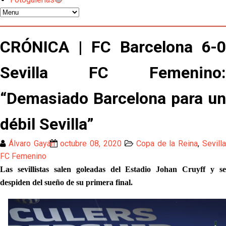
Sow muy cerca de cerrar su traspaso al Genoa
Oso es el siguiente en la lista para salir
CRÓNICA | FC Barcelona 6-0
Sevilla FC Femenino:
El Sevilla FC oficializa la cesión de Rafa Mir al Aris
de Salónica
“Demasiado Barcelona para un
Juanlu se marcha traspasado al Bournemouth
débil Sevilla”
Emery quiere pescar en el Atleti , el Villareal ya
Álvaro Gayán
octubre 08, 2020
Copa de la Reina
,
Sevill
tiene nuevo portero y el Getafe mueve ficha... Las
últimas novedades del mercado de La Liga
FC Femenino
Vargas y Sow se incorporan al grupo en la sesión
Las sevillistas salen goleadas del Estadio Johan Cruyff y se
del martes
despiden del sueño de su primera final.
Odysseas Vlachodimos: “El objetivo es mejorar la
temporada pasada”