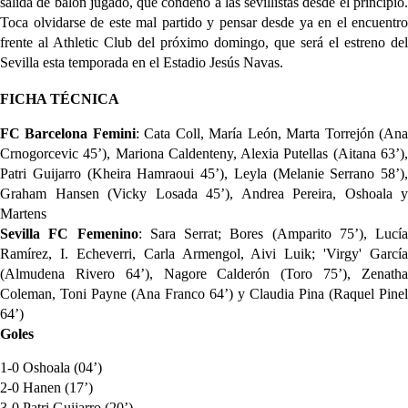
salida de balón jugado, que condenó a las sevillistas desde el principio.
Toca olvidarse de este mal partido y pensar desde ya en el encuentro
frente al Athletic Club del próximo domingo, que será el estreno del
Sevilla esta temporada en el Estadio Jesús Navas.
FICHA TÉCNICA
FC Barcelona Femini
: Cata Coll, María León, Marta Torrejón (An
Crnogorcevic 45’), Mariona Caldenteny, Alexia Putellas (Aitana 63’),
Patri Guijarro (Kheira Hamraoui 45’), Leyla (Melanie Serrano 58’),
Graham Hansen (Vicky Losada 45’), Andrea Pereira, Oshoala y
Martens
Sevilla FC Femenino
: Sara Serrat; Bores (Amparito 75’), Lucía
Ramírez, I. Echeverri, Carla Armengol, Aivi Luik; 'Virgy' García
(Almudena Rivero 64’), Nagore Calderón (Toro 75’), Zenatha
Coleman, Toni Payne (Ana Franco 64’) y Claudia Pina (Raquel Pinel
64’)
Goles
1-0 Oshoala (04’)
2-0 Hanen (17’)
3-0 Patri Guijarro (20’)