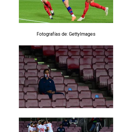
El Sevilla FC trabaja en la contratación de George
Ilenikhena
Joan Jordán podría tener al Estrela Amadora como
destino este lunes
Fotografías de: GettyImages
El Sevilla FC Femenino ya conoce su rival para
semifinales
IDV reclama dinero al Sevilla por Mercado