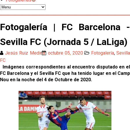
Patrick Mercado no jugará en el Sevilla FC
El Sevilla FC pregunta al Atlético de Madrid por la
Fotogalería | FC Barcelona -
situación de Iker Luque
Sevilla FC (Jornada 5 / LaLiga)
Nico Guillén:"Es importante que el equipo sea una
familia y se refleje en el campo"
Jesús Ruiz Medina
octubre 05, 2020
Fotogalería
,
Sevilla
El Sevilla oficializa el traspaso de Sow
FC
Imágenes correspondientes al encuentro disputado en el
FC Barcelona y el Sevilla FC que ha tenido lugar en el Camp
Miguel Sierra: La temporada pasada se vio
Nou en la noche del 4 de Octubre de 2020.
reflejado que podemos tirar para delante y
trabajamos con ilusión
Diomande ya es madridista mientras Rodri agita el
mercado
OFICIAL | Juanlu se marcha al Bournemouth