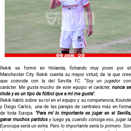
Opinión | "Carta abierta a Alberto Flores" por Rafa
García
El Sevilla oficializa el traspaso de Sow
Miguel Sierra: La temporada pasada se vio
reflejado que podemos tirar para delante y
trabajamos con ilusión
Diomande ya es madridista mientras Rodri agita el
Rekik se formó en Holanda, fichando muy joven por el
mercado
Manchester City. Rekik cuenta su mayor virtud, de la que cree
que coincide con la del Sevilla FC.
“Soy un jugador co
carácter.
Me gusta mucho de este equipo el carácter,
nunca s
rinde y es un tipo de fútbol que a mí me gusta
".
Rekik habló sobre su rol en el equipo y su competencia, Koundé
y Diego Carlos, una de las parejas de centrales más en forma
de toda Europa.
"Para mí lo importante es jugar en el Sevilla,
ganar muchos partidos
y luego ya, cuando consiga eso, jugar l
Eurocopa sería un extra. Pero lo importante sería lo primero.
Son