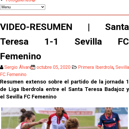
Los contratiempos para García Plaza por la mala
gestión de un inválido Consejo
El Sevilla C se queda en Tercera Federación
VIDEO-RESUMEN | Santa
Atlético y Getafe agitan el mercado de LaLiga
Teresa 1-1 Sevilla FC
Femenino
Luis García Plaza: No sufrir ya es un paso adelante
Sergio Álvarez
octubre 05, 2020
Primera Iberdrola
,
Sevill
El Sevilla FC plantea ampliar hasta cinco fichajes
FC Femenino
más antes del cierre
Resumen extenso sobre el partido de la jornada 1
de Liga Iberdrola entre el Santa Teresa Badajoz y
Djibril Sow pone rumbo a Italia para firmar su nuevo
el Sevilla FC Femenino
contrato con el Genoa
Kochorashvili, seria opción para reforzar el centro
del campo sevillista