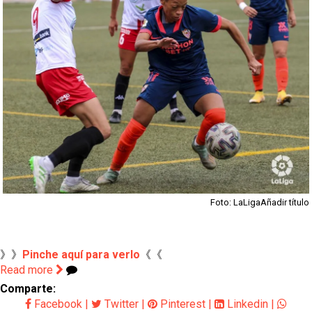
Sow muy cerca de cerrar su traspaso al Genoa
Oso es el siguiente en la lista para salir
Banquillos confirmados: así queda la cantera del
Sevilla Femenino para la 2026/27
Celta y Rayo agitan el mercado de La Liga
Previa | El Sevilla FC cierra la pretemporada con el
exigente choque ante el Bayer Leverkusen
Foto: LaLigaAñadir título
》》
Pinche aquí para verlo
《《
Read more
Comparte:
Facebook
|
Twitter
|
Pinterest
|
Linkedin
|