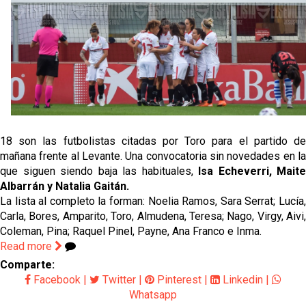
El Sevilla continúa con despidos y rechaza una
oferta de 420 millones por el club
El Sevilla mueve ficha por Robbie Ure: la opción 'A'
para el ataque nervionense
Los contratiempos para García Plaza por la mala
gestión de un inválido Consejo
El Sevilla C se queda en Tercera Federación
18 son las futbolistas citadas por Toro para el partido de
mañana frente al Levante. Una convocatoria sin novedades en la
que siguen siendo baja las habituales,
Isa Echeverri, Maite
Albarrán y Natalia Gaitán.
La lista al completo la forman: Noelia Ramos, Sara Serrat; Lucía,
Carla, Bores, Amparito, Toro, Almudena, Teresa; Nago, Virgy, Aivi,
Coleman, Pina; Raquel Pinel, Payne, Ana Franco e Inma.
Read more
Comparte:
Facebook
|
Twitter
|
Pinterest
|
Linkedin
|
Whatsapp