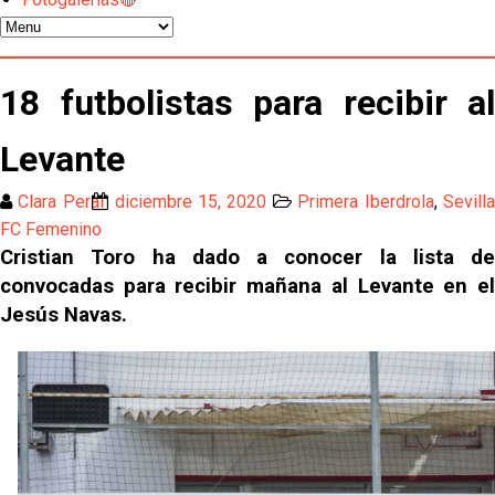
El Sevilla oficializa el traspaso de Sow
Miguel Sierra: La temporada pasada se vio
18 futbolistas para recibir al
reflejado que podemos tirar para delante y
trabajamos con ilusión
Levante
Diomande ya es madridista mientras Rodri agita el
mercado
Clara Peral
diciembre 15, 2020
Primera Iberdrola
,
Sevill
OFICIAL | Juanlu se marcha al Bournemouth
FC Femenino
Cristian Toro ha dado a conocer la lista de
convocadas para recibir mañana al Levante en el
Los posibles herederos del número 16 tras la
Jesús Navas.
marcha de Juanlu
Alberto Flores, muy cerca de convertirse en nuevo
jugador del Granada CF
El Granada negocia con el Sevilla FC por Alberto
Flores