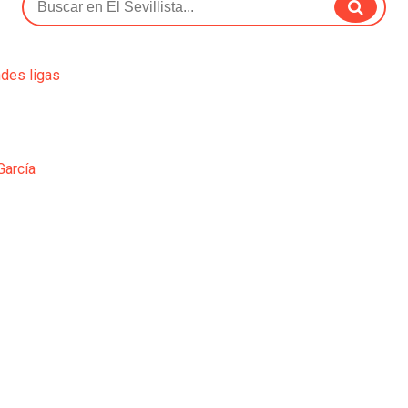
ndes ligas
García