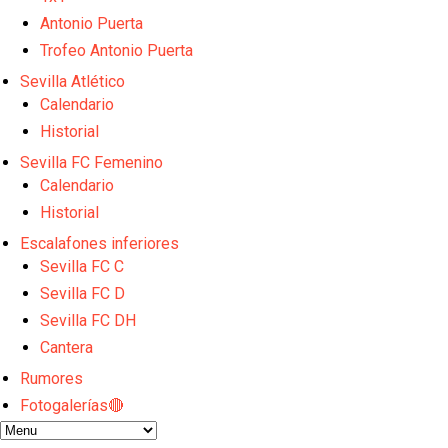
El Sevilla FC oficializa la cesión de Rafa Mir al Aris
Juanlu se marcha traspasado al Bournemouth
Antonio Puerta
Previa | El Sevilla FC cierra la pretemporada con e
Trofeo Antonio Puerta
El Sevilla pone sus ojos en Ellyes Skhiri
Sevilla Atlético
Patrick Mercado no jugará en el Sevilla FC
Calendario
Historial
Sevilla FC Femenino
Calendario
Historial
Escalafones inferiores
Sevilla FC C
Sevilla FC D
Sevilla FC DH
Cantera
Rumores
Fotogalerías🔴