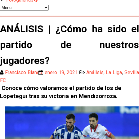
temporada pasada”
El Sevilla FC empieza a inscribir a los nuevos
fichajes
ANÁLISIS | ¿Cómo ha sido el
Opinión | "Carta abierta a Alberto Flores" por Rafa
partido de nuestros
García
Análisis I Quién es y cómo juega Fran González
jugadores?
Francisco Blanco
enero 19, 2021
Análisis
,
La Liga
,
Sevill
Endrick y Marc Bernal protagonizan las ofertas más
FC
destacadas del día
Conoce cómo valoramos el partido de los de
El Sevilla Juvenil A última detalles en Canarias para
Lopetegui tras su victoria en Mendizorroza.
su debut en la Cantalejo Province Cup
La cita ante el Espanyol a domicilio ya tiene horario
El dato que destaca a Agoumé entre las cinco