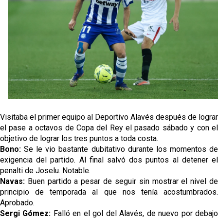
grandes ligas
Juanlu de vuelta a Sevilla para cerrar su fichaje a la
Premier
El Granada negocia con el Sevilla FC por Alberto
Flores
El Sevilla continúa con despidos y rechaza una
oferta de 420 millones por el club
El Sevilla mueve ficha por Robbie Ure: la opción 'A'
Visitaba el primer equipo al Deportivo Alavés después de lograr
para el ataque nervionense
el pase a octavos de Copa del Rey el pasado sábado y con el
objetivo de lograr los tres puntos a toda costa.
Bono:
Se le vio bastante dubitativo durante los momentos d
exigencia del partido. Al final salvó dos puntos al detener el
penalti de Joselu. Notable.
Navas:
Buen partido a pesar de seguir sin mostrar el nivel d
principio de temporada al que nos tenía acostumbrados.
Aprobado.
Sergi Gómez:
Falló en el gol del Alavés, de nuevo por debaj