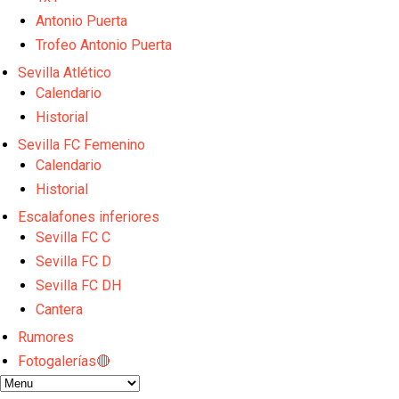
El Granada negocia con el Sevilla FC por Alberto Fl
El Sevilla continúa con despidos y rechaza una ofer
Antonio Puerta
El Sevilla FC cierra el fichaje de Robbie Ure
Trofeo Antonio Puerta
Crónica Pretemporada | Real Madrid 2-4 Sevilla FC
Sevilla Atlético
La revolución de José Ignacio Navarro en el Sevilla
Calendario
Historial
Sevilla FC Femenino
Calendario
Historial
Escalafones inferiores
Sevilla FC C
Sevilla FC D
Sevilla FC DH
Cantera
Rumores
Fotogalerías🔴