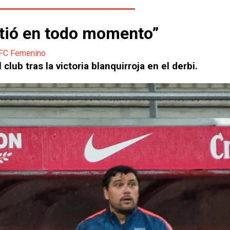
itió en todo momento”
 FC Femenino
club tras la victoria blanquirroja en el derbi.