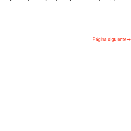
p
Página siguiente➡️