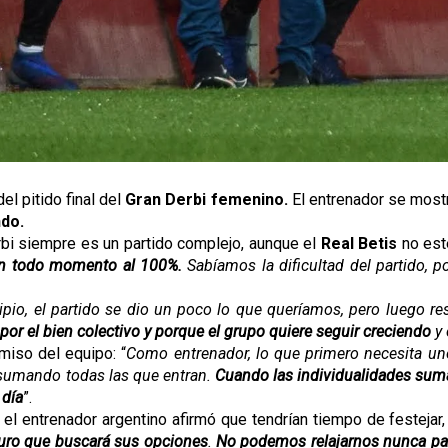
l pitido final del
Gran Derbi
femenino.
El entrenador se mostr
do.
rbi siempre es un partido complejo, aunque el
Real Betis
no est
en todo momento al 100%.
Sabíamos la dificultad del partido, p
cipio, el partido se dio un poco lo que queríamos, pero luego 
por el bien colectivo y porque el grupo quiere seguir creciendo
y 
miso del equipo: “
Como entrenador, lo que primero necesita un
 sumando todas las que entran.
Cuando las individualidades sum
 día
”.
el entrenador argentino afirmó que tendrían tiempo de festejar, 
duro que buscará sus opciones
.
No podemos relajarnos nunca pa