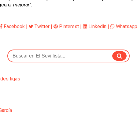
querer mejorar
”.
Facebook
|
Twitter
|
Pinterest
|
Linkedin
|
Whatsap
ndes ligas
García