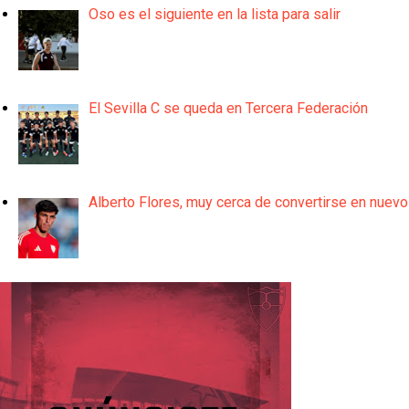
Oso es el siguiente en la lista para salir
El Sevilla C se queda en Tercera Federación
Alberto Flores, muy cerca de convertirse en nuevo