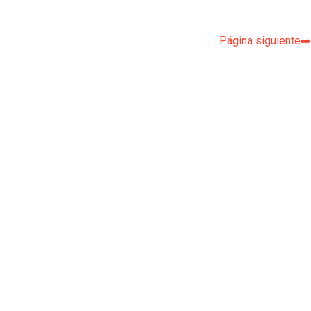
p
Página siguiente➡️