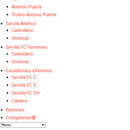
Los contratiempos para García Plaza por la mala ge
El Sevilla C se queda en Tercera Federación
Antonio Puerta
Análisis | El Sevilla FC cierra una pretemporada de 
Trofeo Antonio Puerta
Joan Jordán cerca de salir del Sevilla FC
Sevilla Atlético
Apuesta por la juventud y las ideas claras: el once q
Calendario
Historial
Sevilla FC Femenino
Calendario
Historial
Escalafones inferiores
Sevilla FC C
Sevilla FC D
Sevilla FC DH
Cantera
Rumores
Fotogalerías🔴