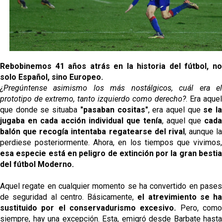
El Sevilla oficializa el traspaso de Sow
Miguel Sierra: La temporada pasada se vio
reflejado que podemos tirar para delante y
trabajamos con ilusión
Rebobinemos 41 años atrás en la historia del fútbol, no
Diomande ya es madridista mientras Rodri agita el
solo Español, sino Europeo.
mercado
¿Pregúntense asimismo los más nostálgicos, cuál era el
OFICIAL | Juanlu se marcha al Bournemouth
prototipo de extremo, tanto izquierdo como derecho?
. Era aquel
que donde se situaba
"pasaban cositas"
, era aquel que
se l
jugaba en cada acción individual que tenía
, aquel que
cada
balón que recogía intentaba regatearse del rival
, aunque la
perdiese posteriormente. Ahora, en los tiempos que vivimos,
esa especie está en peligro de extinción por la gran bestia
del fútbol Moderno.
Aquel regate en cualquier momento se ha convertido en pases
de seguridad al centro. Básicamente,
el atrevimiento se ha
sustituido por el conservadurismo excesivo.
Pero, com
siempre, hay una excepción. Esta, emigró desde Barbate hasta