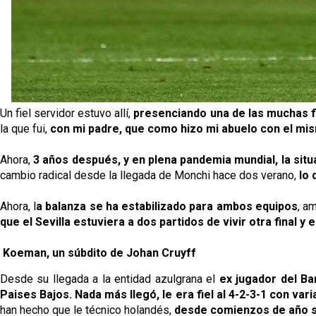
Un fiel servidor estuvo allí,
presenciando una de las muchas fi
la que fui,
con mi padre, que como hizo mi abuelo con el mi
Ahora,
3 años después, y en plena pandemia mundial, la sit
cambio radical desde la llegada de Monchi hace dos verano,
lo 
Ahora, l
a balanza se ha estabilizado para ambos equipos
, a
que el Sevilla estuviera a dos partidos de vivir otra final 
Koeman, un súbdito de Johan Cruyff
Desde su llegada a la entidad azulgrana el
ex jugador del Ba
Paises Bajos. Nada más llegó, le era fiel al 4-2-3-1 con varia
han hecho que le técnico holandés,
desde comienzos de año s