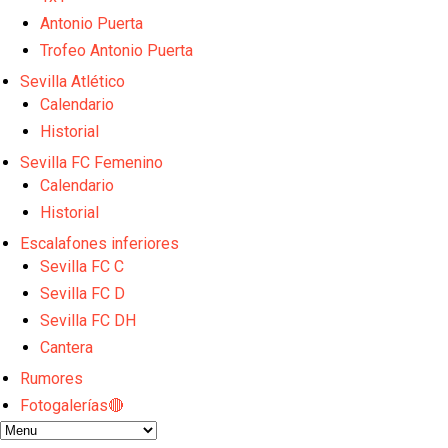
Análisis I Quién es y cómo juega Fran González
Endrick y Marc Bernal protagonizan las ofertas más
Antonio Puerta
El Sevilla Juvenil A última detalles en Canarias par
Trofeo Antonio Puerta
La cita ante el Espanyol a domicilio ya tiene horario
Sevilla Atlético
Los posibles herederos del número 16 tras la marc
Calendario
Historial
Sevilla FC Femenino
Calendario
Historial
Escalafones inferiores
Sevilla FC C
Sevilla FC D
Sevilla FC DH
Cantera
Rumores
Fotogalerías🔴