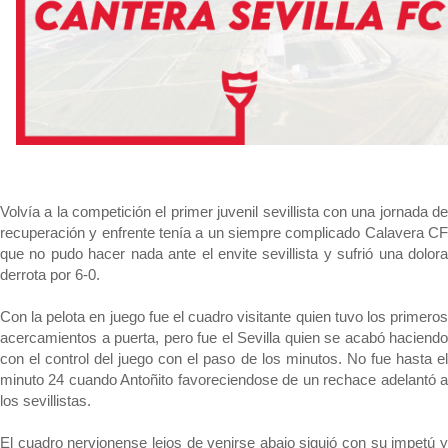
El dato que destaca a Agoumé entre las cinco
grandes ligas
Alberto Flores, muy cerca de convertirse en nuevo
jugador del Granada CF
El Granada negocia con el Sevilla FC por Alberto
Flores
Volvía a la competición el primer juvenil sevillista con una jornada de
recuperación y enfrente tenía a un siempre complicado Calavera CF
El Sevilla continúa con despidos y rechaza una
que no pudo hacer nada ante el envite sevillista y sufrió una dolora
oferta de 420 millones por el club
derrota por 6-0.
Con la pelota en juego fue el cuadro visitante quien tuvo los primeros
acercamientos a puerta, pero fue el Sevilla quien se acabó haciendo
con el control del juego con el paso de los minutos. No fue hasta el
minuto 24 cuando Antoñito favoreciendose de un rechace adelantó a
los sevillistas.
El cuadro nervionense lejos de venirse abajo siguió con su impetú y