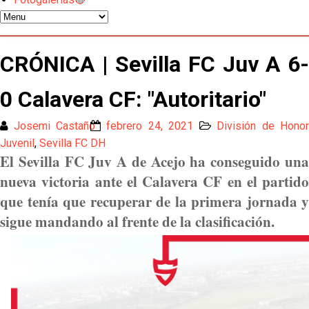
del martes
Odysseas Vlachodimos: “El objetivo es mejorar la
temporada pasada”
CRÓNICA | Sevilla FC Juv A 6-
El Sevilla FC empieza a inscribir a los nuevos
0 Calavera CF: "Autoritario"
fichajes
Josemi Castaño
febrero 24, 2021
División de Honor
Opinión | "Carta abierta a Alberto Flores" por Rafa
García
Juvenil
,
Sevilla FC DH
El Sevilla FC Juv A de Acejo ha conseguido una
Análisis I Quién es y cómo juega Fran González
nueva victoria ante el Calavera CF en el partido
que tenía que recuperar de la primera jornada y
Endrick y Marc Bernal protagonizan las ofertas más
sigue mandando al frente de la clasificación.
destacadas del día
El Sevilla Juvenil A última detalles en Canarias para
su debut en la Cantalejo Province Cup
La cita ante el Espanyol a domicilio ya tiene horario