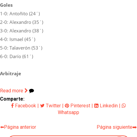
Goles
1-0: Antoñito (24´)
2-0: Alexandro (35´)
3-0: Alexandro (38´)
4-0: Ismael (45´)
5-0: Talaverón (53´)
6-0: Darío (61´)
Arbitraje
Read more
Comparte:
Facebook
|
Twitter
|
Pinterest
|
Linkedin
|
Whatsapp
⬅️Página anterior
Página siguiente➡️