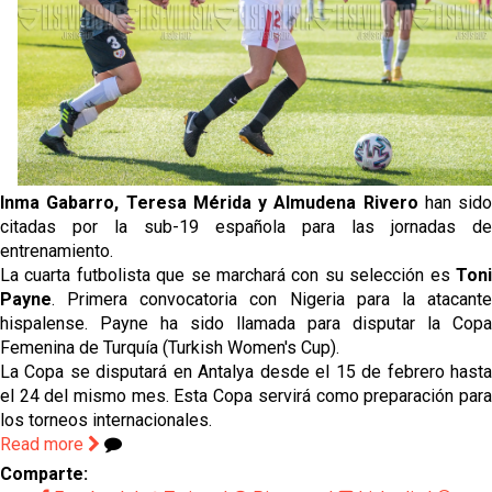
El Sevilla C se queda en Tercera Federación
Atlético y Getafe agitan el mercado de LaLiga
Luis García Plaza: No sufrir ya es un paso adelante
Inma Gabarro, Teresa Mérida y Almudena Rivero
han sido
El Sevilla FC plantea ampliar hasta cinco fichajes
citadas por la sub-19 española para las jornadas de
más antes del cierre
entrenamiento.
La cuarta futbolista que se marchará con su selección es
Toni
Payne
. Primera convocatoria con Nigeria para la atacante
hispalense. Payne ha sido llamada para disputar la Copa
Femenina de Turquía (Turkish Women's Cup).
La Copa se disputará en Antalya desde el 15 de febrero hasta
el 24 del mismo mes. Esta Copa servirá como preparación para
los torneos internacionales.
Read more
Comparte: