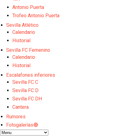
Sow muy cerca de cerrar su traspaso al Genoa
Oso es el siguiente en la lista para salir
Antonio Puerta
Banquillos confirmados: así queda la cantera del S
Trofeo Antonio Puerta
Celta y Rayo agitan el mercado de La Liga
Sevilla Atlético
Previa | El Sevilla FC cierra la pretemporada con e
Calendario
Historial
Sevilla FC Femenino
Calendario
Historial
Escalafones inferiores
Sevilla FC C
Sevilla FC D
Sevilla FC DH
Cantera
Rumores
Fotogalerías🔴