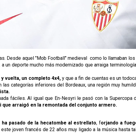
tapas. Desde aquel "Mob Football" medieval como lo llamaban lo
e, a un deporte mucho más modernizado que arraiga terminología
 y vuelta, un completo 4x4,
y que a fin de cuentas es un todoc
as categorías inferiores del Bordeaux, una región muy humilde 
ista.
a fáciles. Al igual que En-Nesyri le pasó con la Supercopa de
i que arraigó en la remontada del conjunto armero.
 ha pasado de la hecatombe al estrellato
, f
orjando a fueg
 y este joven francés de 22 años muy ligado a la música hasta 