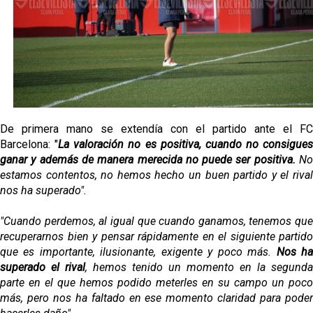
Opinión | "Carta abierta a Alberto Flores" por Rafa
García
Análisis I Quién es y cómo juega Fran González
Miguel Sierra: La temporada pasada se vio
reflejado que podemos tirar para delante y
trabajamos con ilusión
De primera mano se extendía con el partido ante el FC
Diomande ya es madridista mientras Rodri agita el
Barcelona: "
La valoración no es positiva, cuando no consigues
mercado
ganar y además de manera merecida no puede ser positiva.
N
estamos contentos, no hemos hecho un buen partido y el rival
OFICIAL | Juanlu se marcha al Bournemouth
nos ha superado".
"Cuando perdemos, al igual que cuando ganamos, tenemos que
recuperarnos bien y pensar rápidamente en el siguiente partido
que es importante, ilusionante, exigente y poco más.
Nos h
superado el rival
, hemos tenido un momento en la segunda
parte en el que hemos podido meterles en su campo un poco
más, pero nos ha faltado en ese momento claridad para poder