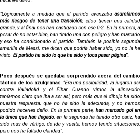
hacerles daño".
"Lógicamente a medida que el partido avanzaba
asumíamos
más riesgos de tener una transición
, ellos tienen una calida
grande, y al final nos han castigado con ese 0-2. En la primera, a
pesar de no estar bien, han tirado una con peligro y han marcado
y eso ha condicionado el partido. También la posible segunda
amarilla de Messi, me dicen que podría haber sido, yo no la he
visto.
El partido ha sido lo que ha sido y toca pasar página”.
Poco después se quedaba sorprendido acera del cambio
táctico de los azulgranas
:
“Era una posibilidad, ya jugaron as
contra Valladolid y el Éibar. Cuando vimos la alineación
teníamos claro que iba a ser así, pero más que el dibujo ha sido
nuestra respuesta, que no ha sido la adecuada, y no hemos
podido hacerles daño. En la primera parte,
han marcado gol en
la única que han llegado
, en la segunda ha tenido otro cariz, h
sido mas de vértigo, de ida y vuelta, hemos tenido situaciones,
pero nos ha faltado claridad”.