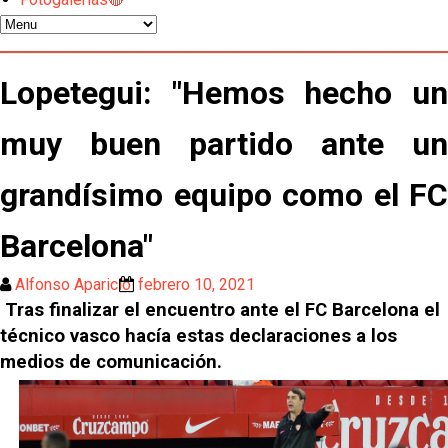
Miguel Sierra: La temporada pasada se vio
reflejado que podemos tirar para delante y
trabajamos con ilusión
Diomande ya es madridista mientras Rodri agita el
Lopetegui: "Hemos hecho un
mercado
muy buen partido ante un
OFICIAL | Juanlu se marcha al Bournemouth
grandísimo equipo como el FC
Los posibles herederos del número 16 tras la
marcha de Juanlu
Barcelona"
Alberto Flores, muy cerca de convertirse en nuevo
Alfonso Aparicio
febrero 10, 2021
jugador del Granada CF
Tras finalizar el encuentro ante el FC Barcelona el
El Granada negocia con el Sevilla FC por Alberto
técnico vasco hacía estas declaraciones a los
Flores
medios de comunicación.
El Sevilla continúa con despidos y rechaza una
oferta de 420 millones por el club