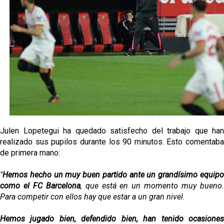
El Sevilla mueve ficha por Robbie Ure: la opción 'A'
para el ataque nervionense
Crónica Pretemporada | Real Madrid 2-4 Sevilla FC
Femenino
La revolución de José Ignacio Navarro en el Sevilla
FC
Análisis | El Sevilla FC cierra una pretemporada de
contrastes antes del inicio de LaLiga
Julen Lopetegui ha quedado satisfecho del trabajo que han
realizado sus pupilos durante los 90 minutos. Esto comentaba
de primera mano:
"
Hemos hecho un muy buen partido ante un grandísimo equipo
como el FC Barcelona
, que está en un momento muy bueno
Para competir con ellos hay que estar a un gran nivel.
Hemos jugado bien, defendido bien, han tenido ocasiones