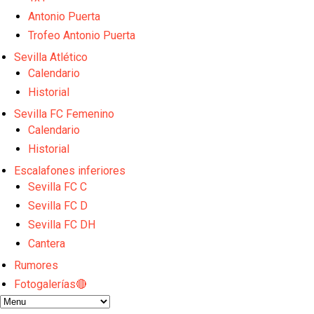
Kochorashvili, seria opción para reforzar el centro 
Antonio Puerta
Sow muy cerca de cerrar su traspaso al Genoa
Oso es el siguiente en la lista para salir
Trofeo Antonio Puerta
Banquillos confirmados: así queda la cantera del S
Sevilla Atlético
Celta y Rayo agitan el mercado de La Liga
Calendario
Historial
Sevilla FC Femenino
Calendario
Historial
Escalafones inferiores
Sevilla FC C
Sevilla FC D
Sevilla FC DH
Cantera
Rumores
Fotogalerías🔴