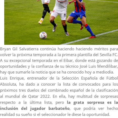
Alberto Flores, muy cerca de convertirse en nuevo
jugador del Granada CF
El Granada negocia con el Sevilla FC por Alberto
Flores
El Sevilla continúa con despidos y rechaza una
oferta de 420 millones por el club
Bryan Gil Salvatierra continúa haciendo haciendo méritos para
El Sevilla mueve ficha por Robbie Ure: la opción 'A'
volver la próxima temporada a la primera plantilla del Sevilla FC.
para el ataque nervionense
A su excepcional
temporada en el Eibar, donde está gozando d
oportunidades y la confianza de su técnico José Luis Mendilibar,
hay que sumarle la noticia que se ha conocido hoy a mediodía.
Luis Enrique, entrenador de la Selección Española de Fútbol
Absoluta, ha dado a conocer la lista de convocados para los
próximos tres duelos del combinado español de la clasificación
al mundial de Qatar 2022. En ella, hay multitud de sorpresas
respecto a la última lista, pero
la grata sorpresa es l
inclusión del jugador barbateño
, que podría ver hech
realidad su sueño si el seleccionador le diese la oportunidad.