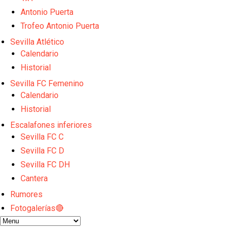
El Sevilla FC empieza a inscribir a los nuevos fichaj
Opinión | "Carta abierta a Alberto Flores" por Rafa G
Antonio Puerta
El Sevilla oficializa el traspaso de Sow
Trofeo Antonio Puerta
Miguel Sierra: La temporada pasada se vio reflejad
Sevilla Atlético
Diomande ya es madridista mientras Rodri agita el
Calendario
Historial
Sevilla FC Femenino
Calendario
Historial
Escalafones inferiores
Sevilla FC C
Sevilla FC D
Sevilla FC DH
Cantera
Rumores
Fotogalerías🔴