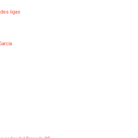
ndes ligas
García