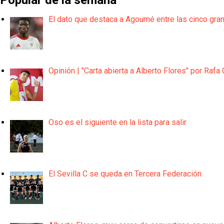
Popular de la semana
El dato que destaca a Agoumé entre las cinco gra
Opinión | "Carta abierta a Alberto Flores" por Rafa 
Oso es el siguiente en la lista para salir
El Sevilla C se queda en Tercera Federación