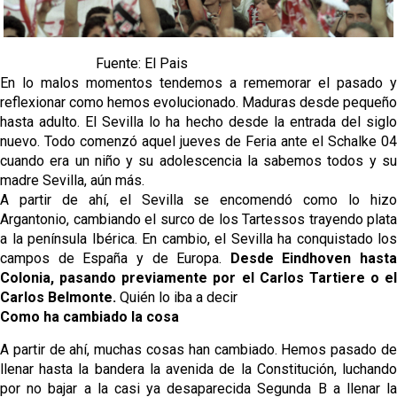
IDV reclama dinero al Sevilla por Mercado
Fuente: El Pais
El Sevilla FC cierra el fichaje de Robbie Ure
En lo malos momentos tendemos a rememorar el pasado y
reflexionar como hemos evolucionado. Maduras desde pequeño
Crónica Pretemporada | Real Madrid 2-4 Sevilla FC
hasta adulto. El Sevilla lo ha hecho desde la entrada del siglo
Femenino
nuevo. Todo comenzó aquel jueves de Feria ante el Schalke 04
cuando era un niño y su adolescencia la sabemos todos y su
La revolución de José Ignacio Navarro en el Sevilla
madre Sevilla, aún más.
FC
A partir de ahí, el Sevilla se encomendó como lo hizo
Argantonio, cambiando el surco de los Tartessos trayendo plata
a la península Ibérica. En cambio, el Sevilla ha conquistado los
campos de España y de Europa.
Desde Eindhoven hasta
Colonia, pasando previamente por el Carlos Tartiere o el
Carlos Belmonte.
Quién lo iba a decir
Como ha cambiado la cosa
A partir de ahí, muchas cosas han cambiado. Hemos pasado de
llenar hasta la bandera la avenida de la Constitución, luchando
por no bajar a la casi ya desaparecida Segunda B a llenar la