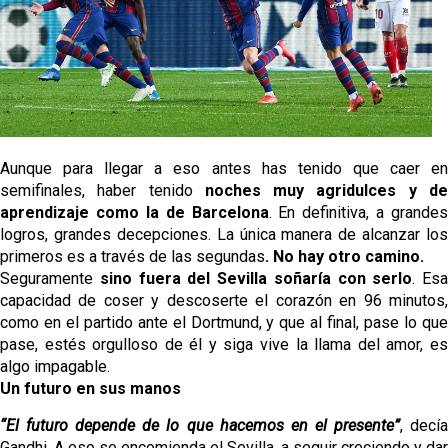
Aunque para llegar a eso antes has tenido que caer en
semifinales, haber tenido
noches muy agridulces y d
aprendizaje como la de Barcelona
.
En definitiva, a grandes
logros, grandes decepciones. La única manera de alcanzar los
primeros es a través de las segundas
. No hay otro camino.
Seguramente
sino fuera del Sevilla soñaría con serlo
. Esa
capacidad de coser y descoserte el corazón en 96 minutos,
como en el partido ante el Dortmund, y que al final, pase lo que
pase, estés orgulloso de él y siga vive la llama del amor, es
algo impagable.
Un futuro en sus manos
“El futuro depende de lo que hacemos en el presente”
, decí
Gandhi. A eso se encomienda el Sevilla, a seguir creciendo y dar