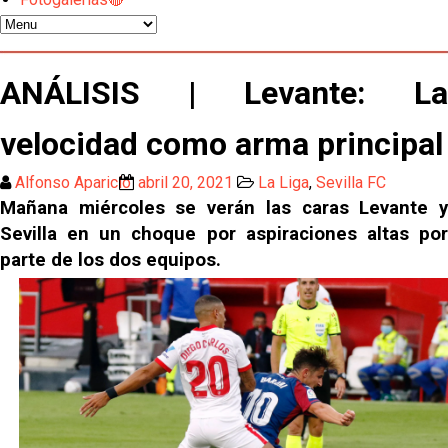
Luis García Plaza: No sufrir ya es un paso adelante
El Sevilla FC plantea ampliar hasta cinco fichajes
ANÁLISIS | Levante: La
más antes del cierre
velocidad como arma principal
Djibril Sow pone rumbo a Italia para firmar su nuevo
contrato con el Genoa
Alfonso Aparicio
abril 20, 2021
La Liga
,
Sevilla FC
Kochorashvili, seria opción para reforzar el centro
Mañana miércoles se verán las caras Levante y
del campo sevillista
Sevilla en un choque por aspiraciones altas por
parte de los dos equipos.
Sow muy cerca de cerrar su traspaso al Genoa
Oso es el siguiente en la lista para salir
El Sevilla FC oficializa la cesión de Rafa Mir al Aris
de Salónica