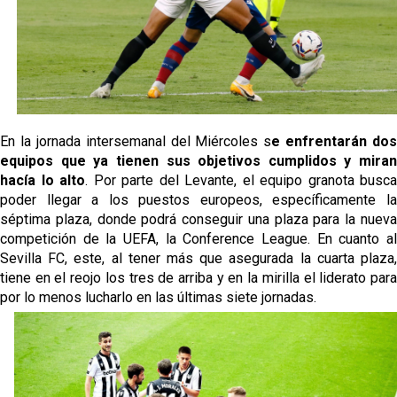
Juanlu se marcha traspasado al Bournemouth
Previa | El Sevilla FC cierra la pretemporada con el
exigente choque ante el Bayer Leverkusen
El Sevilla pone sus ojos en Ellyes Skhiri
En la jornada intersemanal del Miércoles s
e enfrentarán dos
equipos que ya tienen sus objetivos cumplidos y miran
Patrick Mercado no jugará en el Sevilla FC
hacía lo alto
. Por parte del Levante, el equipo granota busca
poder llegar a los puestos europeos, específicamente la
séptima plaza, donde podrá conseguir una plaza para la nueva
competición de la UEFA, la Conference League. En cuanto al
Sevilla FC, este, al tener más que asegurada la cuarta plaza,
tiene en el reojo los tres de arriba y en la mirilla el liderato para
por lo menos lucharlo en las últimas siete jornadas.