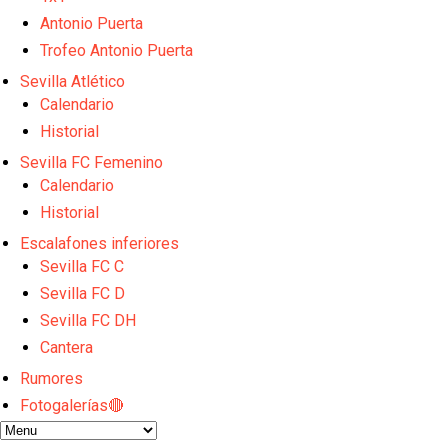
El Sevilla continúa con despidos y rechaza una ofer
El Sevilla mueve ficha por Robbie Ure: la opción 'A'
Antonio Puerta
Crónica Pretemporada | Real Madrid 2-4 Sevilla FC
Trofeo Antonio Puerta
La revolución de José Ignacio Navarro en el Sevilla
Sevilla Atlético
Análisis | El Sevilla FC cierra una pretemporada de 
Calendario
Historial
Sevilla FC Femenino
Calendario
Historial
Escalafones inferiores
Sevilla FC C
Sevilla FC D
Sevilla FC DH
Cantera
Rumores
Fotogalerías🔴