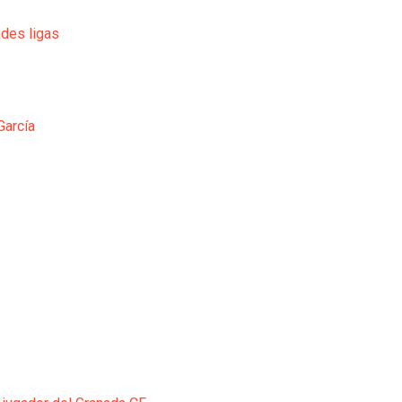
ndes ligas
García