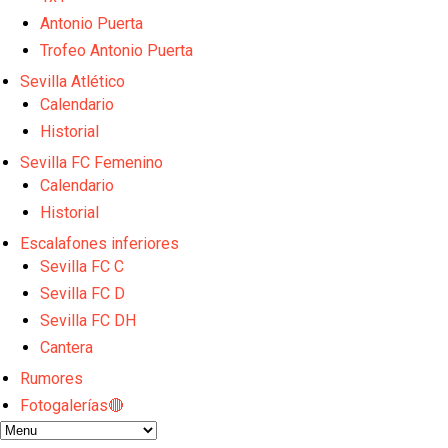
Sow muy cerca de cerrar su traspaso al Genoa
Oso es el siguiente en la lista para salir
Antonio Puerta
Banquillos confirmados: así queda la cantera del S
Trofeo Antonio Puerta
Celta y Rayo agitan el mercado de La Liga
Sevilla Atlético
Previa | El Sevilla FC cierra la pretemporada con e
Calendario
Historial
Sevilla FC Femenino
Calendario
Historial
Escalafones inferiores
Sevilla FC C
Sevilla FC D
Sevilla FC DH
Cantera
Rumores
Fotogalerías🔴