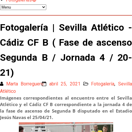
Miguel Sierra: La temporada pasada se vio
reflejado que podemos tirar para delante y
trabajamos con ilusión
Diomande ya es madridista mientras Rodri agita el
mercado
Fotogalería | Sevilla Atlético -
OFICIAL | Juanlu se marcha al Bournemouth
Cádiz CF B ( Fase de ascenso
Segunda B / Jornada 4 / 20-
Los posibles herederos del número 16 tras la
marcha de Juanlu
21)
Alberto Flores, muy cerca de convertirse en nuevo
jugador del Granada CF
Marta Borreguero
abril 25, 2021
Fotogalería
,
Sevill
Atlético
El Granada negocia con el Sevilla FC por Alberto
Imágenes correspondientes al encuentro entre el Sevilla
Flores
Atlético y el Cádiz CF B correspondiente a la jornada 4 de
la fase de
ascenso
de Segunda B disputado en el Estadi
El Sevilla continúa con despidos y rechaza una
Jesús Navas el 25/04/21.
oferta de 420 millones por el club
El Sevilla mueve ficha por Robbie Ure: la opción 'A'