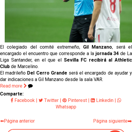
El Sevilla FC plantea ampliar hasta cinco fichajes
más antes del cierre
El Rayo Vallecano llega a la cita de Nervión con
derrota
El colegiado del comité extremeño,
Gil Manzano
, será el
encargado el encuentro que corresponde a la
jornada 34
de L
Crónica Pretemporada | Xerez DFC 1-0 Sevilla
Liga Santander, en el que el
Sevilla FC recibirá al Athleti
Atlético
Club
de Marcelino.
Crónica Pretemporada I Bayer Leverkusen 2-1
El madrileño
Del Cerro Grande
será el encargado de ayudar 
Sevilla FC
dar indicaciones a Gil Manzano desde la sala VAR.
Read more
Comparte:
Facebook
|
Twitter
|
Pinterest
|
Linkedin
|
Whatsapp
⬅️Página anterior
Página siguiente➡️