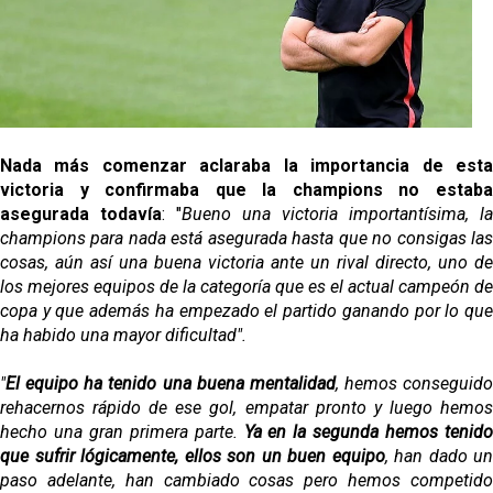
Odysseas Vlachodimos: “El objetivo es mejorar la
temporada pasada”
El Sevilla FC empieza a inscribir a los nuevos
fichajes
Opinión | "Carta abierta a Alberto Flores" por Rafa
Nada más comenzar aclaraba la importancia de esta
García
victoria y confirmaba que la champions no estaba
asegurada todavía
: "
Bueno una victoria importantísima, la
El Sevilla oficializa el traspaso de Sow
champions para nada está asegurada hasta que no consigas las
cosas, aún así una buena victoria ante un rival directo, uno de
los mejores equipos de la categoría que es el actual campeón de
copa y que además ha empezado el partido ganando por lo que
ha habido una mayor dificultad".
"
El equipo ha tenido una buena mentalidad
, hemos conseguido
rehacernos rápido de ese gol, empatar pronto y luego hemos
hecho una gran primera parte.
Ya en la segunda hemos tenido
que sufrir lógicamente, ellos son un buen equipo
, han dado un
paso adelante, han cambiado cosas pero hemos competido