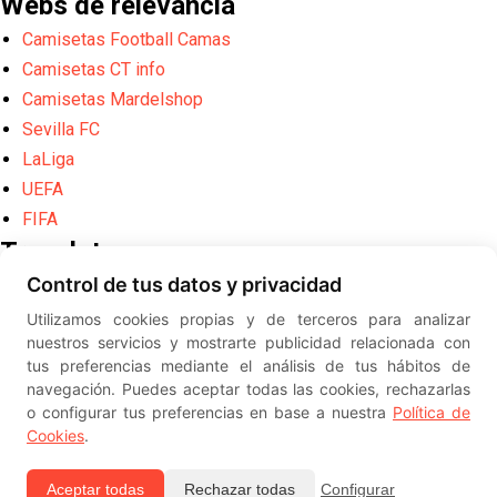
Webs de relevancia
Camisetas Football Camas
Camisetas CT info
Camisetas Mardelshop
Sevilla FC
LaLiga
UEFA
FIFA
Translate
Control de tus datos y privacidad
Powered by
Translate
Utilizamos cookies propias y de terceros para analizar
Diseño web creado por
Erick
nuestros servicios y mostrarte publicidad relacionada con
©
ElSevillista.es - Información sobr
tus preferencias mediante el análisis de tus hábitos de
el Sevilla FC, Sevilla Atlético, Sevilla Femenino y su Cantera
navegación. Puedes aceptar todas las cookies, rechazarlas
-- --
2026
o configurar tus preferencias en base a nuestra
Política de
Cookies
.
Aceptar todas
Rechazar todas
Configurar