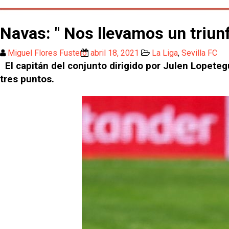
Navas: " Nos llevamos un triun
Miguel Flores Fustero
abril 18, 2021
La Liga
,
Sevilla FC
El capitán del conjunto dirigido por Julen Lopetegu
tres puntos.