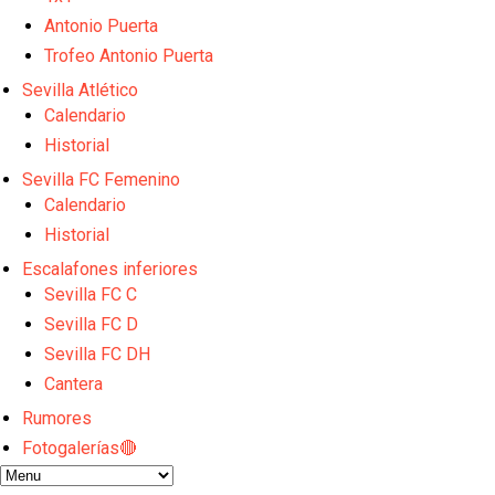
El Sevilla FC empieza a inscribir a los nuevos fichaj
Opinión | "Carta abierta a Alberto Flores" por Rafa G
Antonio Puerta
El Sevilla oficializa el traspaso de Sow
Trofeo Antonio Puerta
Miguel Sierra: La temporada pasada se vio reflejad
Sevilla Atlético
Diomande ya es madridista mientras Rodri agita el
Calendario
Historial
Sevilla FC Femenino
Calendario
Historial
Escalafones inferiores
Sevilla FC C
Sevilla FC D
Sevilla FC DH
Cantera
Rumores
Fotogalerías🔴