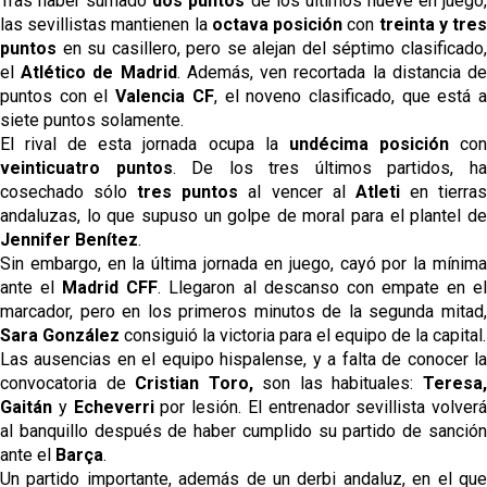
Tras haber sumado
dos puntos
de los últimos nueve en juego
las sevillistas mantienen la
octava posición
con
treinta y tre
puntos
en su casillero, pero se alejan del séptimo clasificado,
el
Atlético de Madrid
. Además, ven recortada la distancia d
puntos con el
Valencia CF
, el noveno clasificado, que está 
siete puntos solamente.
El rival de esta jornada ocupa la
undécima posición
co
veinticuatro puntos
. De los tres últimos partidos, h
cosechado sólo
tres puntos
al vencer al
Atleti
en tierra
andaluzas, lo que supuso un golpe de moral para el plantel de
Jennifer Benítez
.
Sin embargo, en la última jornada en juego, cayó por la mínima
ante el
Madrid CFF
. Llegaron al descanso con empate en e
marcador, pero en los primeros minutos de la segunda mitad,
Sara González
consiguió la victoria para el equipo de la capital.
Las ausencias en el equipo hispalense, y a falta de conocer la
convocatoria de
Cristian Toro,
son las habituales:
Teresa
Gaitán
y
Echeverri
por lesión. El entrenador sevillista volverá
al banquillo después de haber cumplido su partido de sanción
ante el
Barça
.
Un partido importante, además de un derbi andaluz, en el que