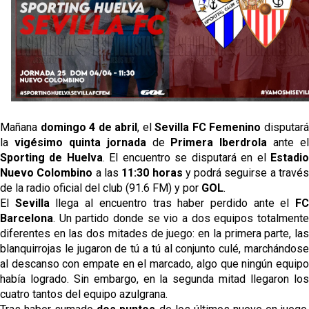
Odysseas Vlachodimos: “El objetivo es mejorar la
temporada pasada”
El Sevilla FC empieza a inscribir a los nuevos
fichajes
Opinión | "Carta abierta a Alberto Flores" por Rafa
García
Mañana
domingo 4 de abril
, el
Sevilla FC Femenino
disputar
Análisis I Quién es y cómo juega Fran González
la
vigésimo quinta jornada
de
Primera Iberdrola
ante el
Sporting de Huelva
. El encuentro se disputará en el
Estadi
Nuevo Colombino
a las
11:30 horas
y podrá seguirse a travé
de la radio oficial del club (91.6 FM) y por
GOL
.
El
Sevilla
llega al encuentro tras haber perdido ante el
F
Barcelona
. Un partido donde se vio a dos equipos totalmente
diferentes en las dos mitades de juego: en la primera parte, las
blanquirrojas le jugaron de tú a tú al conjunto culé, marchándose
al descanso con empate en el marcado, algo que ningún equipo
había logrado. Sin embargo, en la segunda mitad llegaron los
cuatro tantos del equipo azulgrana.