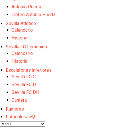
Alberto Flores, muy cerca de convertirse en nuevo 
El Granada negocia con el Sevilla FC por Alberto Fl
Antonio Puerta
IDV reclama dinero al Sevilla por Mercado
Trofeo Antonio Puerta
El Sevilla FC cierra el fichaje de Robbie Ure
Sevilla Atlético
Crónica Pretemporada | Real Madrid 2-4 Sevilla FC
Calendario
Historial
Sevilla FC Femenino
Calendario
Historial
Escalafones inferiores
Sevilla FC C
Sevilla FC D
Sevilla FC DH
Cantera
Rumores
Fotogalerías🔴