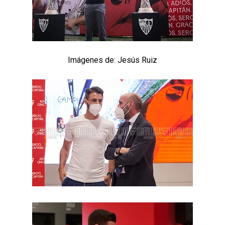
Celta y Rayo agitan el mercado de La Liga
Previa | El Sevilla FC cierra la pretemporada con el
exigente choque ante el Bayer Leverkusen
Imágenes de: Jesús Ruiz
El Sevilla pone sus ojos en Ellyes Skhiri
Patrick Mercado no jugará en el Sevilla FC