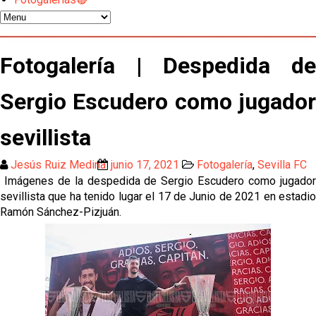
Luis García Plaza: No sufrir ya es un paso adelante
El Sevilla FC plantea ampliar hasta cinco fichajes
Fotogalería | Despedida de
más antes del cierre
Sergio Escudero como jugador
Djibril Sow pone rumbo a Italia para firmar su nuevo
contrato con el Genoa
sevillista
Kochorashvili, seria opción para reforzar el centro
del campo sevillista
Jesús Ruiz Medina
junio 17, 2021
Fotogalería
,
Sevilla FC
Imágenes de la despedida de Sergio Escudero como jugador
Sow muy cerca de cerrar su traspaso al Genoa
sevillista que ha tenido lugar el 17 de Junio de 2021 en estadio
Ramón Sánchez-Pizjuán.
Oso es el siguiente en la lista para salir
Banquillos confirmados: así queda la cantera del
Sevilla Femenino para la 2026/27