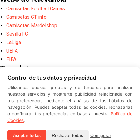
Camisetas Football Camas
Camisetas CT info
Camisetas Mardelshop
Sevilla FC
LaLiga
UEFA
FIFA
Translate
Control de tus datos y privacidad
Powered by
Translate
Utilizamos cookies propias y de terceros para analizar
Diseño web creado por
Erick
nuestros servicios y mostrarte publicidad relacionada con
©
ElSevillista.es - Información sobr
tus preferencias mediante el análisis de tus hábitos de
el Sevilla FC, Sevilla Atlético, Sevilla Femenino y su Cantera
navegación. Puedes aceptar todas las cookies, rechazarlas
-- --
2026
o configurar tus preferencias en base a nuestra
Política de
Cookies
.
Aceptar todas
Rechazar todas
Configurar