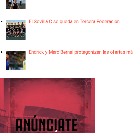
El Sevilla C se queda en Tercera Federación
Endrick y Marc Bernal protagonizan las ofertas m