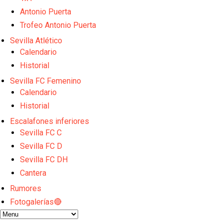
Análisis I Quién es y cómo juega Fran González
Endrick y Marc Bernal protagonizan las ofertas más
Antonio Puerta
El Sevilla Juvenil A última detalles en Canarias par
Trofeo Antonio Puerta
La cita ante el Espanyol a domicilio ya tiene horario
Sevilla Atlético
El dato que destaca a Agoumé entre las cinco gran
Calendario
Historial
Sevilla FC Femenino
Calendario
Historial
Escalafones inferiores
Sevilla FC C
Sevilla FC D
Sevilla FC DH
Cantera
Rumores
Fotogalerías🔴