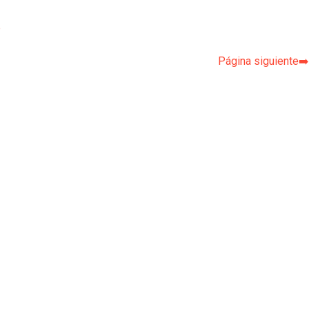
p
Página siguiente➡️