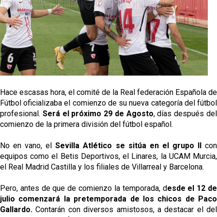
El Sevilla FC oficializa la cesión de Rafa Mir al Aris
de Salónica
Juanlu se marcha traspasado al Bournemouth
Emery quiere pescar en el Atleti , el Villareal ya
tiene nuevo portero y el Getafe mueve ficha... Las
últimas novedades del mercado de La Liga
Hace escasas hora, el comité de la Real federación Española de
Vargas y Sow se incorporan al grupo en la sesión
Fútbol oficializaba el comienzo de su nueva categoría del fútbol
del martes
profesional.
Será el próximo 29 de Agosto
, días después de
comienzo de la primera división del fútbol español.
Patrick Mercado no jugará en el Sevilla FC
No en vano, el
Sevilla Atlético se sitúa en el grupo II
co
equipos como el Betis Deportivos, el Linares, la UCAM Murcia,
el Real Madrid Castilla y los filiales de Villarreal y Barcelona.
Pero, antes de que de comienzo la temporada, d
esde el 12 d
julio comenzará la pretemporada de los chicos de Paco
Gallardo.
Contarán con diversos amistosos, a destacar el del