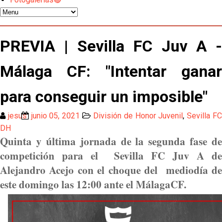
El Sevilla pone sus ojos en Ellyes Skhiri
Patrick Mercado no jugará en el Sevilla FC
PREVIA | Sevilla FC Juv A -
Málaga CF: "Intentar ganar
El Sevilla FC pregunta al Atlético de Madrid por la
situación de Iker Luque
para conseguir un imposible"
Nico Guillén:"Es importante que el equipo sea una
familia y se refleje en el campo"
jesus
junio 05, 2021
División de Honor Juvenil
,
Sevilla F
DH
El Sevilla oficializa el traspaso de Sow
Quinta y última jornada de la segunda fase de
competición para el Sevilla FC Juv A de
Miguel Sierra: La temporada pasada se vio
Alejandro Acejo con el choque del mediodía de
reflejado que podemos tirar para delante y
este domingo las 12:00 ante el MálagaCF.
trabajamos con ilusión
Diomande ya es madridista mientras Rodri agita el
mercado