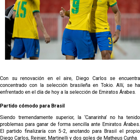
fichajes
Opinión | "Carta abierta a Alberto Flores" por Rafa
García
El Sevilla oficializa el traspaso de Sow
Miguel Sierra: La temporada pasada se vio
reflejado que podemos tirar para delante y
trabajamos con ilusión
Diomande ya es madridista mientras Rodri agita el
Con su renovación en el aire, Diego Carlos se encuentra
mercado
concentrado con la selección brasileña en Tokio. Allí, se ha
enfrentado en el día de hoy a la selección de Emiratos Árabes.
Partido cómodo para Brasil
Siendo tremendamente superior, la ‘Canarinha’ no ha tenido
problemas para ganar de forma sencilla ante Emiratos Árabes.
El partido finalizaría con 5-2, anotando para Brasil el propio
Diego Carlos, Reinier, Martinelli y dos goles de Matheus Cunha.