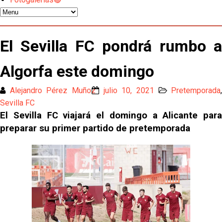
Los contratiempos para García Plaza por la mala
gestión de un inválido Consejo
El Sevilla C se queda en Tercera Federación
El Sevilla FC pondrá rumbo a
Atlético y Getafe agitan el mercado de LaLiga
Algorfa este domingo
Alejandro Pérez Muñoz
julio 10, 2021
Pretemporada
Luis García Plaza: No sufrir ya es un paso adelante
Sevilla FC
El Sevilla FC viajará el domingo a Alicante para
preparar su primer partido de pretemporada
El Sevilla FC plantea ampliar hasta cinco fichajes
más antes del cierre
Djibril Sow pone rumbo a Italia para firmar su nuevo
contrato con el Genoa
Kochorashvili, seria opción para reforzar el centro
del campo sevillista