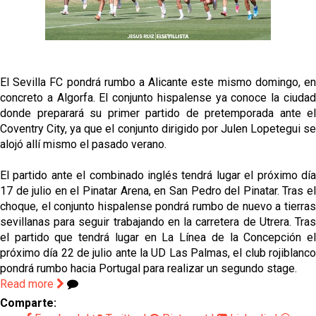
Sow muy cerca de cerrar su traspaso al Genoa
Oso es el siguiente en la lista para salir
El Sevilla FC pondrá rumbo a Alicante este mismo domingo, en
Banquillos confirmados: así queda la cantera del
concreto a Algorfa. El conjunto hispalense ya conoce la ciudad
Sevilla Femenino para la 2026/27
donde preparará su primer partido de pretemporada ante el
Coventry City, ya que el conjunto dirigido por Julen Lopetegui se
Celta y Rayo agitan el mercado de La Liga
alojó allí mismo el pasado verano.
El partido ante el combinado inglés tendrá lugar el próximo día
Previa | El Sevilla FC cierra la pretemporada con el
17 de julio en el Pinatar Arena, en San Pedro del Pinatar. Tras el
exigente choque ante el Bayer Leverkusen
choque, el conjunto hispalense pondrá rumbo de nuevo a tierras
sevillanas para seguir trabajando en la carretera de Utrera. Tras
el partido que tendrá lugar en La Línea de la Concepción el
próximo día 22 de julio ante la UD Las Palmas, el club rojiblanco
pondrá rumbo hacia Portugal para realizar un segundo stage.
Read more
Comparte: