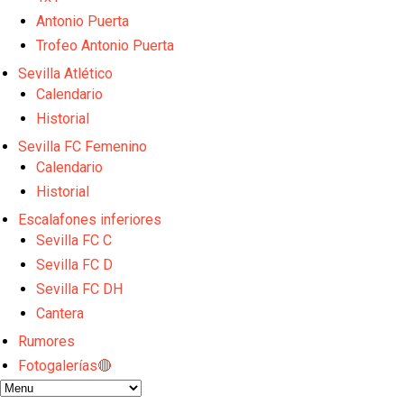
La cita ante el Espanyol a domicilio ya tiene horario
El dato que destaca a Agoumé entre las cinco gran
Antonio Puerta
Alberto Flores, muy cerca de convertirse en nuevo 
Trofeo Antonio Puerta
El Granada negocia con el Sevilla FC por Alberto Fl
Sevilla Atlético
El Sevilla continúa con despidos y rechaza una ofer
Calendario
Historial
Sevilla FC Femenino
Calendario
Historial
Escalafones inferiores
Sevilla FC C
Sevilla FC D
Sevilla FC DH
Cantera
Rumores
Fotogalerías🔴