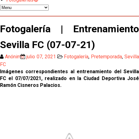
Atlético y Getafe agitan el mercado de LaLiga
Luis García Plaza: No sufrir ya es un paso adelante
Fotogalería | Entrenamiento
Sevilla FC (07-07-21)
El Sevilla FC plantea ampliar hasta cinco fichajes
más antes del cierre
Anónimo
julio 07, 2021
Fotogalería
,
Pretemporada
,
Sevill
Djibril Sow pone rumbo a Italia para firmar su nuevo
FC
contrato con el Genoa
Imágenes correspondientes al entrenamiento del Sevilla
FC el 07/07/2021, realizado en la Ciudad Deportiva José
Kochorashvili, seria opción para reforzar el centro
Ramón Cisneros Palacios.
del campo sevillista
Sow muy cerca de cerrar su traspaso al Genoa
Oso es el siguiente en la lista para salir