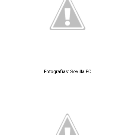
Banquillos confirmados: así queda la cantera del
Sevilla Femenino para la 2026/27
Celta y Rayo agitan el mercado de La Liga
Previa | El Sevilla FC cierra la pretemporada con el
exigente choque ante el Bayer Leverkusen
El Sevilla pone sus ojos en Ellyes Skhiri
Fotografías: Sevilla FC