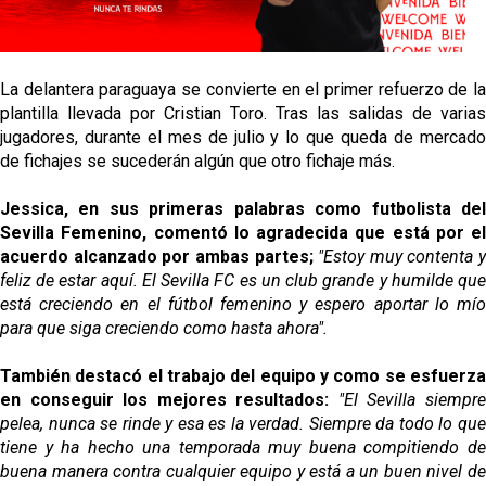
Sow muy cerca de cerrar su traspaso al Genoa
Oso es el siguiente en la lista para salir
La delantera paraguaya se convierte en el primer refuerzo de la
plantilla llevada por Cristian Toro. Tras las salidas de varias
jugadores, durante el mes de julio y lo que queda de mercado
Banquillos confirmados: así queda la cantera del
de fichajes se sucederán algún que otro fichaje más.
Sevilla Femenino para la 2026/27
Jessica, en sus primeras palabras como futbolista del
Celta y Rayo agitan el mercado de La Liga
Sevilla Femenino, comentó lo agradecida que está por el
acuerdo alcanzado por ambas partes;
"Estoy muy contenta y
Previa | El Sevilla FC cierra la pretemporada con el
feliz de estar aquí. El Sevilla FC es un club grande y humilde que
exigente choque ante el Bayer Leverkusen
está creciendo en el fútbol femenino y espero aportar lo mío
para que siga creciendo como hasta ahora".
También destacó el trabajo del equipo y como se esfuerza
en conseguir los mejores resultados:
"El Sevilla siempr
pelea, nunca se rinde y esa es la verdad. Siempre da todo lo que
tiene y ha hecho una temporada muy buena compitiendo de
buena manera contra cualquier equipo y está a un buen nivel de