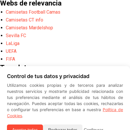
Webs de relevancia
Camisetas Football Camas
Camisetas CT info
Camisetas Mardelshop
Sevilla FC
LaLiga
UEFA
FIFA
Translate
Control de tus datos y privacidad
Powered by
Translate
Utilizamos cookies propias y de terceros para analizar
Diseño web creado por
Erick
nuestros servicios y mostrarte publicidad relacionada con
©
ElSevillista.es - Información sobr
tus preferencias mediante el análisis de tus hábitos de
el Sevilla FC, Sevilla Atlético, Sevilla Femenino y su Cantera
navegación. Puedes aceptar todas las cookies, rechazarlas
-- --
2026
o configurar tus preferencias en base a nuestra
Política de
Cookies
.
Aceptar todas
Rechazar todas
Configurar